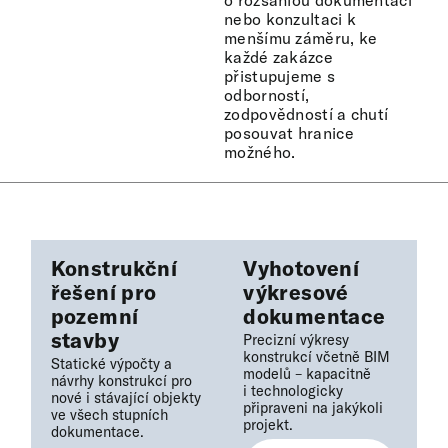
o rozsáhlou dokumentaci
nebo konzultaci k
menšímu záměru, ke
každé zakázce
přistupujeme s
odborností,
zodpovědností a chutí
posouvat hranice
možného.
Konstrukční
Vyhotovení
řešení pro
výkresové
pozemní
dokumentace
stavby
Precizní výkresy
konstrukcí včetně BIM
Statické výpočty a
modelů – kapacitně
návrhy konstrukcí pro
i technologicky
nové i stávající objekty
připraveni na jakýkoli
ve všech stupních
projekt.
dokumentace.