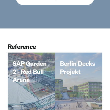
Reference
SAP Garden
SAP Garden
Berlin Decks
Berlin Decks
2 - Red Bull
2 - Red Bull
Projekt
Projekt
Arena
Arena
Berlín, Německo
Mnichov, Německo