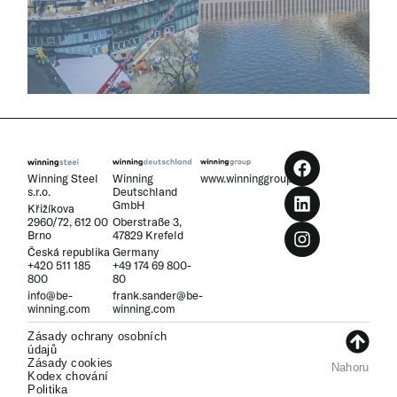
→
→
www.winninggroup.cz
Winning Steel
Winning
s.r.o.
Deutschland
GmbH
Křižíkova
2960/72, 612 00
Oberstraße 3,
Brno
47829 Krefeld
Česká republika
Germany
+420 511 185
+49 174 69 800-
800
80
info@be-
frank.sander@be-
winning.com
winning.com
Zásady ochrany osobních
údajů
Zásady cookies
Nahoru
Kodex chování
Politika