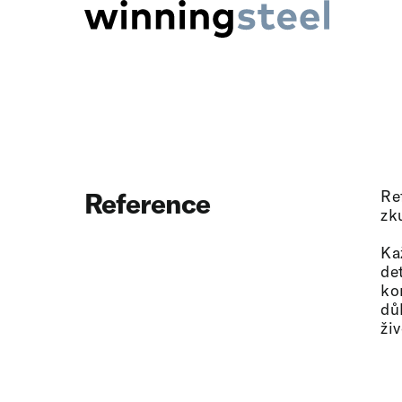
Re
Reference
zk
Ka
de
ko
dů
živ