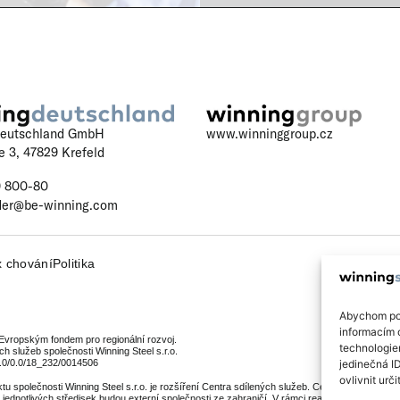
www.winninggroup.cz
Deutschland GmbH
e 3, 47829 Krefeld
9 800-80
der@be-winning.com
 chování
Politika
Abychom pos
informacím o
 Evropským fondem pro regionální rozvoj.
technologie
h služeb společnosti Winning Steel s.r.o.
0.0/0.0/18_232/0014506
jedinečná I
ovlivnit urči
 společnosti Winning Steel s.r.o. je rozšíření Centra sdílených služeb. Centrum bude rozděl
 jednotlivých středisek budou externí společnosti ze zahraničí. V rámci realizace projektu 