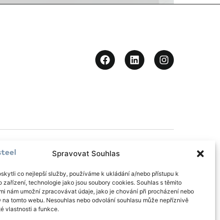
Nahoru
Spravovat Souhlas
kytli co nejlepší služby, používáme k ukládání a/nebo přístupu k
 zařízení, technologie jako jsou soubory cookies. Souhlas s těmito
mi nám umožní zpracovávat údaje, jako je chování při procházení nebo
D na tomto webu. Nesouhlas nebo odvolání souhlasu může nepříznivě
té vlastnosti a funkce.
eno do dvou středisek – střediska projekce statiky a střediska
bude vytvořeno 64 nových pracovních míst.