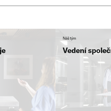
Náš tým
Náš tým
je
je
Vedení společ
Vedení společ
→